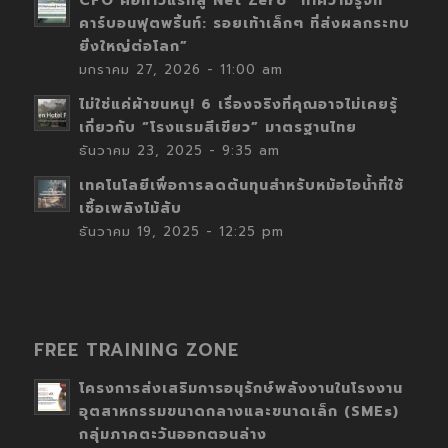
CFO คือก้าวแรกสู่ Net Zero “ทำความรู้จัก
คาร์บอนฟุตพริ้นท์: รอยเท้าเล็กๆ ที่ส่งผลกระทบ
ยิ่งใหญ่ต่อโลก”
มกราคม 27, 2026 - 11:00 am
ไม่ใช่แค่ผ้าขนหนู! 6 เรื่องจริงที่คุณอาจไม่เคยรู้
เกี่ยวกับ “โรงแรมสีเขียว” มาตรฐานไทย
ธันวาคม 23, 2025 - 9:35 am
เทคโนโลยีเพื่อการลดต้นทุนสำหรับหม้อไอน้ำที่ใช้
เชื้อเพลิงไม้สับ
ธันวาคม 19, 2025 - 12:25 pm
FREE TRAINING ZONE
โครงการส่งเสริมการอนุรักษ์พลังงานในโรงงาน
อุตสาหกรรมขนาดกลางและขนาดเล็ก (SMEs)
กลุ่มภาคตะวันออกตอนล่าง