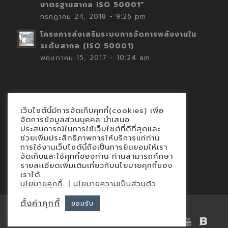
มาตรฐานสากล ISO 50001”
กรกฎาคม 24, 2018 - 9:26 pm
โครงการส่งเสริมระบบการจัดการพลังงานใน
ระดับสากล (ISO 50001)
พฤษภาคม 15, 2017 - 10:24 am
เว็บไซต์นี้มีการจัดเก็บคุกกี้(cookies) เพื่อ
Contact
จัดการข้อมูลส่วนบุคคล นำเสนอ
ประสบการณ์ในการใช้เว็บไซต์ที่ดีที่สุดและ
นโยบายคุกกี้
ช่วยเพิ่มประสิทธิภาพการให้บริการแก่ท่าน
นโยบายข้อมูลส่วนบุคคล
การใช้งานเว็บไซต์นี้ถือเป็นการยินยอมให้เรา
จัดเก็บและใช้คุกกี้ของท่าน ท่านสามารถศึกษา
รายละเอียดเพิ่มเติมเกี่ยวกับนโยบายคุกกี้ของ
เราได้
|
นโยบายคุกกี้
นโยบายความเป็นส่วนตัว
ตั้งค่าคุกกี้
ยอมรับ
© Copyright 2015 - iEnergyGuru