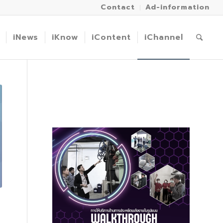
Contact
Ad-information
iNews
iKnow
iContent
iChannel