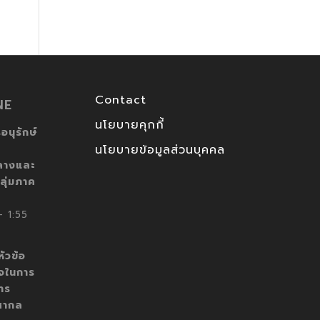
Contact
NE
นโยบายคุกกี้
อนุรักษ์
นโยบายข้อมูลส่วนบุคคล
ลางและ
ลุ่มภาค
 1:55
ัวข้อ
็จในการ
าร
สากล