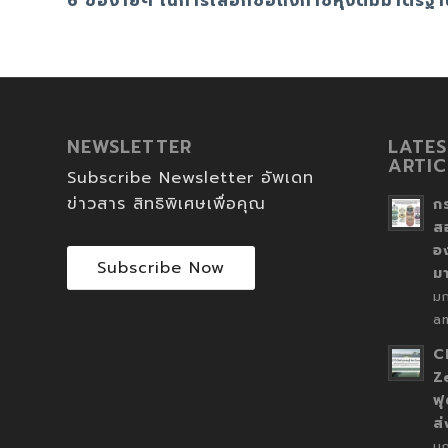
6 ข้อง่ายๆ ในการเลือกซื้อถังก๊าซหุงต้มมาตรฐ
NEWSLETTER
LATES
ARTIC
Subscribe Newsletter อัพเดท
ข่าวสาร สิทธิพิเศษเพื่อคุณ
ก
ส
อ
Subscribe Now
ม
ม
a
C
Z
ฟุ
ส
ม