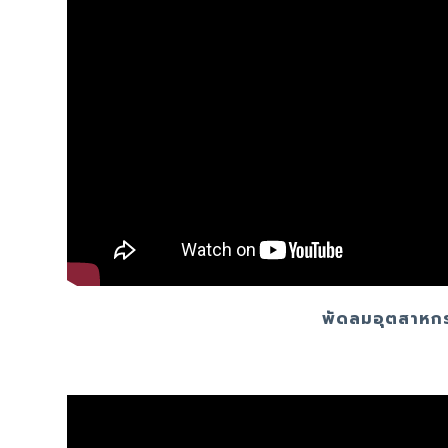
พัดลมอุตสาห