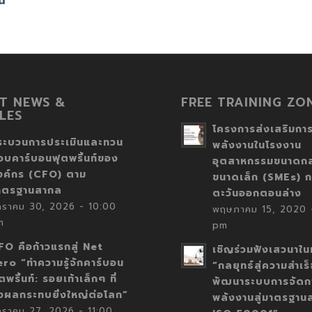
าน
T NEWS &
FREE TRAINING ZO
LES
โครงการส่งเสริมการ
ระบวนการประเมินและทวน
พลังงานในโรงงาน
อบคาร์บอนฟุตพริ้นท์ของ
อุตสาหกรรมขนาดก
งค์กร (CFO) ตาม
ขนาดเล็ก (SMEs) ก
าตรฐานสากล
ตะวันออกตอนล่าง
กราคม 30, 2026 - 10:00
พฤษภาคม 15, 2020 -
m
pm
FO คือก้าวแรกสู่ Net
เชิญร่วมฟังเสวนาในห
ero “ทำความรู้จักคาร์บอน
“กลยุทธ์สู่ความสำเร
ตพริ้นท์: รอยเท้าเล็กๆ ที่
พัฒนาระบบการจัดก
่งผลกระทบยิ่งใหญ่ต่อโลก”
พลังงานสู่มาตรฐาน
กราคม 27, 2026 - 11:00