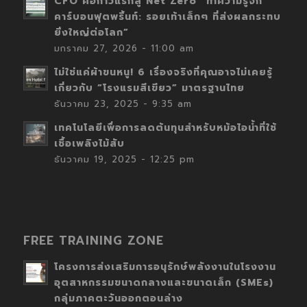
CFO คือก้าวแรกสู่ Net Zero “ทำความรู้จัก
คาร์บอนฟุตพริ้นท์: รอยเท้าเล็กๆ ที่ส่งผลกระทบ
ยิ่งใหญ่ต่อโลก”
มกราคม 27, 2026 - 11:00 am
ไม่ใช่แค่ผ้าขนหนู! 6 เรื่องจริงที่คุณอาจไม่เคยรู้
เกี่ยวกับ “โรงแรมสีเขียว” มาตรฐานไทย
ธันวาคม 23, 2025 - 9:35 am
เทคโนโลยีเพื่อการลดต้นทุนสำหรับหม้อไอน้ำที่ใช้
เชื้อเพลิงไม้สับ
ธันวาคม 19, 2025 - 12:25 pm
FREE TRAINING ZONE
โครงการส่งเสริมการอนุรักษ์พลังงานในโรงงาน
อุตสาหกรรมขนาดกลางและขนาดเล็ก (SMEs)
กลุ่มภาคตะวันออกตอนล่าง