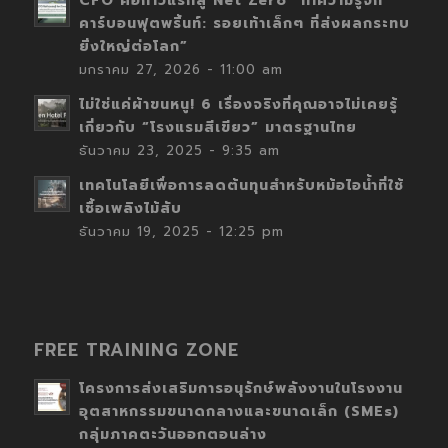
CFO คือก้าวแรกสู่ Net Zero “ทำความรู้จัก
คาร์บอนฟุตพริ้นท์: รอยเท้าเล็กๆ ที่ส่งผลกระทบ
ยิ่งใหญ่ต่อโลก”
มกราคม 27, 2026 - 11:00 am
ไม่ใช่แค่ผ้าขนหนู! 6 เรื่องจริงที่คุณอาจไม่เคยรู้
เกี่ยวกับ “โรงแรมสีเขียว” มาตรฐานไทย
ธันวาคม 23, 2025 - 9:35 am
เทคโนโลยีเพื่อการลดต้นทุนสำหรับหม้อไอน้ำที่ใช้
เชื้อเพลิงไม้สับ
ธันวาคม 19, 2025 - 12:25 pm
FREE TRAINING ZONE
โครงการส่งเสริมการอนุรักษ์พลังงานในโรงงาน
อุตสาหกรรมขนาดกลางและขนาดเล็ก (SMEs)
กลุ่มภาคตะวันออกตอนล่าง