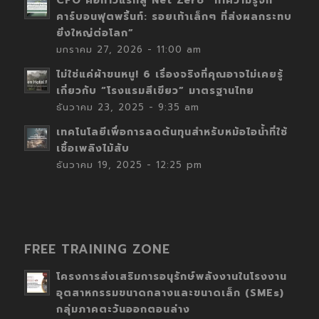
CFO คือก้าวแรกสู่ Net Zero “ทำความรู้จัก
คาร์บอนฟุตพริ้นท์: รอยเท้าเล็กๆ ที่ส่งผลกระทบ
ยิ่งใหญ่ต่อโลก”
มกราคม 27, 2026 - 11:00 am
ไม่ใช่แค่ผ้าขนหนู! 6 เรื่องจริงที่คุณอาจไม่เคยรู้
เกี่ยวกับ “โรงแรมสีเขียว” มาตรฐานไทย
ธันวาคม 23, 2025 - 9:35 am
เทคโนโลยีเพื่อการลดต้นทุนสำหรับหม้อไอน้ำที่ใช้
เชื้อเพลิงไม้สับ
ธันวาคม 19, 2025 - 12:25 pm
FREE TRAINING ZONE
โครงการส่งเสริมการอนุรักษ์พลังงานในโรงงาน
อุตสาหกรรมขนาดกลางและขนาดเล็ก (SMEs)
กลุ่มภาคตะวันออกตอนล่าง