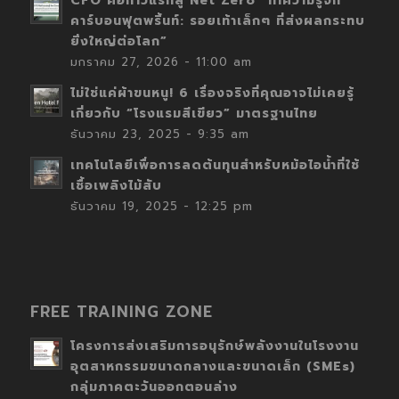
CFO คือก้าวแรกสู่ Net Zero “ทำความรู้จัก
คาร์บอนฟุตพริ้นท์: รอยเท้าเล็กๆ ที่ส่งผลกระทบ
ยิ่งใหญ่ต่อโลก”
มกราคม 27, 2026 - 11:00 am
ไม่ใช่แค่ผ้าขนหนู! 6 เรื่องจริงที่คุณอาจไม่เคยรู้
เกี่ยวกับ “โรงแรมสีเขียว” มาตรฐานไทย
ธันวาคม 23, 2025 - 9:35 am
เทคโนโลยีเพื่อการลดต้นทุนสำหรับหม้อไอน้ำที่ใช้
เชื้อเพลิงไม้สับ
ธันวาคม 19, 2025 - 12:25 pm
FREE TRAINING ZONE
โครงการส่งเสริมการอนุรักษ์พลังงานในโรงงาน
อุตสาหกรรมขนาดกลางและขนาดเล็ก (SMEs)
กลุ่มภาคตะวันออกตอนล่าง