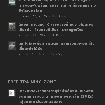
CFO คือก้าวแรกสู่ Net Zero “ทำความรู้จัก
คาร์บอนฟุตพริ้นท์: รอยเท้าเล็กๆ ที่ส่งผลกระทบ
ยิ่งใหญ่ต่อโลก”
มกราคม 27, 2026 - 11:00 am
ไม่ใช่แค่ผ้าขนหนู! 6 เรื่องจริงที่คุณอาจไม่เคยรู้
เกี่ยวกับ “โรงแรมสีเขียว” มาตรฐานไทย
ธันวาคม 23, 2025 - 9:35 am
เทคโนโลยีเพื่อการลดต้นทุนสำหรับหม้อไอน้ำที่ใช้
เชื้อเพลิงไม้สับ
ธันวาคม 19, 2025 - 12:25 pm
FREE TRAINING ZONE
โครงการส่งเสริมการอนุรักษ์พลังงานในโรงงาน
อุตสาหกรรมขนาดกลางและขนาดเล็ก (SMEs)
กลุ่มภาคตะวันออกตอนล่าง