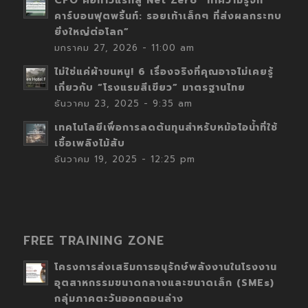
CFO คือก้าวแรกสู่ Net Zero “ทำความรู้จัก
คาร์บอนฟุตพริ้นท์: รอยเท้าเล็กๆ ที่ส่งผลกระทบ
ยิ่งใหญ่ต่อโลก”
มกราคม 27, 2026 - 11:00 am
ไม่ใช่แค่ผ้าขนหนู! 6 เรื่องจริงที่คุณอาจไม่เคยรู้
เกี่ยวกับ “โรงแรมสีเขียว” มาตรฐานไทย
ธันวาคม 23, 2025 - 9:35 am
เทคโนโลยีเพื่อการลดต้นทุนสำหรับหม้อไอน้ำที่ใช้
เชื้อเพลิงไม้สับ
ธันวาคม 19, 2025 - 12:25 pm
FREE TRAINING ZONE
โครงการส่งเสริมการอนุรักษ์พลังงานในโรงงาน
อุตสาหกรรมขนาดกลางและขนาดเล็ก (SMEs)
กลุ่มภาคตะวันออกตอนล่าง