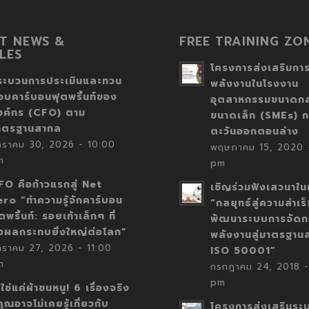
T NEWS &
FREE TRAINING ZO
LES
โครงการส่งเสริมการ
ระบวนการประเมินและทวน
พลังงานในโรงงาน
อบคาร์บอนฟุตพริ้นท์ของ
อุตสาหกรรมขนาดก
งค์กร (CFO) ตาม
ขนาดเล็ก (SMEs) ก
าตรฐานสากล
ตะวันออกตอนล่าง
กราคม 30, 2026 - 10:00
พฤษภาคม 15, 2020 -
m
pm
FO คือก้าวแรกสู่ Net
เชิญร่วมฟังเสวนาในห
ero “ทำความรู้จักคาร์บอน
“กลยุทธ์สู่ความสำเร
ตพริ้นท์: รอยเท้าเล็กๆ ที่
พัฒนาระบบการจัดก
่งผลกระทบยิ่งใหญ่ต่อโลก”
พลังงานสู่มาตรฐาน
กราคม 27, 2026 - 11:00
ISO 50001”
m
กรกฎาคม 24, 2018 -
pm
่ใช่แค่ผ้าขนหนู! 6 เรื่องจริง
่คุณอาจไม่เคยรู้เกี่ยวกับ
โครงการส่งเสริมระ