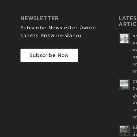
NEWSLETTER
LATES
ARTIC
Subscribe Newsletter อัพเดท
ข่าวสาร สิทธิพิเศษเพื่อคุณ
ก
ส
อ
Subscribe Now
ม
ม
a
C
Z
ฟุ
ส
ม
a
ไม
ที