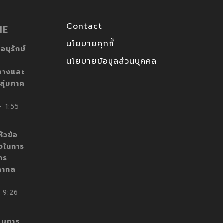
Contact
NE
นโยบายคุกกี้
อนุรักษ์
นโยบายข้อมูลส่วนบุคคล
ลางและ
ลุ่มภาค
 1:55
ัวข้อ
็จในการ
าร
สากล
 9:26
บบการ