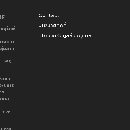
Contact
NE
นโยบายคุกกี้
อนุรักษ์
นโยบายข้อมูลส่วนบุคคล
ลางและ
ลุ่มภาค
 1:55
ัวข้อ
็จในการ
าร
สากล
 9:26
บบการ