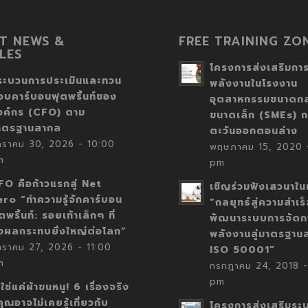
T NEWS &
FREE TRAINING ZO
LES
โครงการส่งเสริมการ
ระบวนการประเมินและทวน
พลังงานในโรงงาน
อบคาร์บอนฟุตพริ้นท์ของ
อุตสาหกรรมขนาดก
งค์กร (CFO) ตาม
ขนาดเล็ก (SMEs) ก
าตรฐานสากล
ตะวันออกตอนล่าง
กราคม 30, 2026 - 10:00
พฤษภาคม 15, 2020 -
m
pm
FO คือก้าวแรกสู่ Net
เชิญร่วมฟังเสวนาในห
ero “ทำความรู้จักคาร์บอน
“กลยุทธ์สู่ความสำเร
ตพริ้นท์: รอยเท้าเล็กๆ ที่
พัฒนาระบบการจัดก
่งผลกระทบยิ่งใหญ่ต่อโลก”
พลังงานสู่มาตรฐาน
กราคม 27, 2026 - 11:00
ISO 50001”
m
กรกฎาคม 24, 2018 -
pm
่ใช่แค่ผ้าขนหนู! 6 เรื่องจริง
่คุณอาจไม่เคยรู้เกี่ยวกับ
โครงการส่งเสริมระ