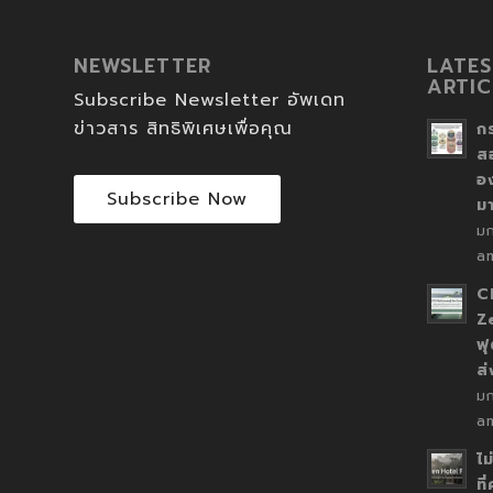
NEWSLETTER
LATES
ARTIC
Subscribe Newsletter อัพเดท
ข่าวสาร สิทธิพิเศษเพื่อคุณ
ก
ส
อ
Subscribe Now
ม
ม
a
C
Z
ฟุ
ส
ม
a
ไม
ที