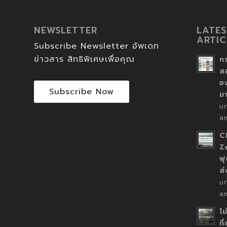
NEWSLETTER
LATES
ARTIC
Subscribe Newsletter อัพเดท
ข่าวสาร สิทธิพิเศษเพื่อคุณ
ก
ส
อ
Subscribe Now
ม
ม
a
C
Z
ฟุ
ส
ม
a
ไม
ที