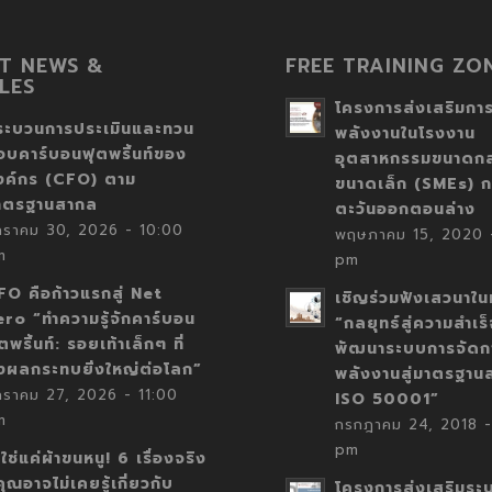
T NEWS &
FREE TRAINING ZO
LES
โครงการส่งเสริมการ
ระบวนการประเมินและทวน
พลังงานในโรงงาน
อบคาร์บอนฟุตพริ้นท์ของ
อุตสาหกรรมขนาดก
งค์กร (CFO) ตาม
ขนาดเล็ก (SMEs) ก
าตรฐานสากล
ตะวันออกตอนล่าง
กราคม 30, 2026 - 10:00
พฤษภาคม 15, 2020 -
m
pm
FO คือก้าวแรกสู่ Net
เชิญร่วมฟังเสวนาในห
ero “ทำความรู้จักคาร์บอน
“กลยุทธ์สู่ความสำเร
ตพริ้นท์: รอยเท้าเล็กๆ ที่
พัฒนาระบบการจัดก
่งผลกระทบยิ่งใหญ่ต่อโลก”
พลังงานสู่มาตรฐาน
กราคม 27, 2026 - 11:00
ISO 50001”
m
กรกฎาคม 24, 2018 -
pm
่ใช่แค่ผ้าขนหนู! 6 เรื่องจริง
่คุณอาจไม่เคยรู้เกี่ยวกับ
โครงการส่งเสริมระ