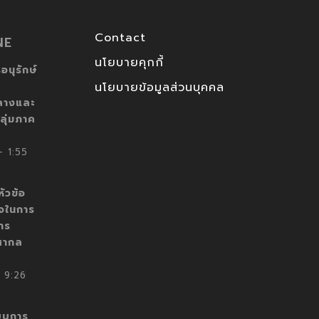
Contact
NE
นโยบายคุกกี้
อนุรักษ์
นโยบายข้อมูลส่วนบุคคล
ลางและ
ลุ่มภาค
 1:55
ัวข้อ
็จในการ
าร
สากล
 9:26
บบการ