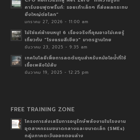
CFO คือก้าวแรกสู่ Net Zero “ทำความรู้จัก
คาร์บอนฟุตพริ้นท์: รอยเท้าเล็กๆ ที่ส่งผลกระทบ
ยิ่งใหญ่ต่อโลก”
มกราคม 27, 2026 - 11:00 am
ไม่ใช่แค่ผ้าขนหนู! 6 เรื่องจริงที่คุณอาจไม่เคยรู้
เกี่ยวกับ “โรงแรมสีเขียว” มาตรฐานไทย
ธันวาคม 23, 2025 - 9:35 am
เทคโนโลยีเพื่อการลดต้นทุนสำหรับหม้อไอน้ำที่ใช้
เชื้อเพลิงไม้สับ
ธันวาคม 19, 2025 - 12:25 pm
FREE TRAINING ZONE
โครงการส่งเสริมการอนุรักษ์พลังงานในโรงงาน
อุตสาหกรรมขนาดกลางและขนาดเล็ก (SMEs)
กลุ่มภาคตะวันออกตอนล่าง