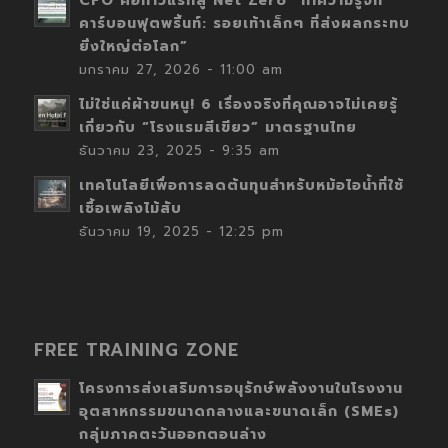
CFO คือก้าวแรกสู่ Net Zero “ทำความรู้จัก
คาร์บอนฟุตพริ้นท์: รอยเท้าเล็กๆ ที่ส่งผลกระทบ
ยิ่งใหญ่ต่อโลก”
มกราคม 27, 2026 - 11:00 am
ไม่ใช่แค่ผ้าขนหนู! 6 เรื่องจริงที่คุณอาจไม่เคยรู้
เกี่ยวกับ “โรงแรมสีเขียว” มาตรฐานไทย
ธันวาคม 23, 2025 - 9:35 am
เทคโนโลยีเพื่อการลดต้นทุนสำหรับหม้อไอน้ำที่ใช้
เชื้อเพลิงไม้สับ
ธันวาคม 19, 2025 - 12:25 pm
FREE TRAINING ZONE
โครงการส่งเสริมการอนุรักษ์พลังงานในโรงงาน
อุตสาหกรรมขนาดกลางและขนาดเล็ก (SMEs)
กลุ่มภาคตะวันออกตอนล่าง