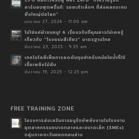
CFO คือก้าวแรกสู่ Net Zero “ทำความรู้จัก
คาร์บอนฟุตพริ้นท์: รอยเท้าเล็กๆ ที่ส่งผลกระทบ
ยิ่งใหญ่ต่อโลก”
มกราคม 27, 2026 - 11:00 am
ไม่ใช่แค่ผ้าขนหนู! 6 เรื่องจริงที่คุณอาจไม่เคยรู้
เกี่ยวกับ “โรงแรมสีเขียว” มาตรฐานไทย
ธันวาคม 23, 2025 - 9:35 am
เทคโนโลยีเพื่อการลดต้นทุนสำหรับหม้อไอน้ำที่ใช้
เชื้อเพลิงไม้สับ
ธันวาคม 19, 2025 - 12:25 pm
FREE TRAINING ZONE
โครงการส่งเสริมการอนุรักษ์พลังงานในโรงงาน
อุตสาหกรรมขนาดกลางและขนาดเล็ก (SMEs)
กลุ่มภาคตะวันออกตอนล่าง