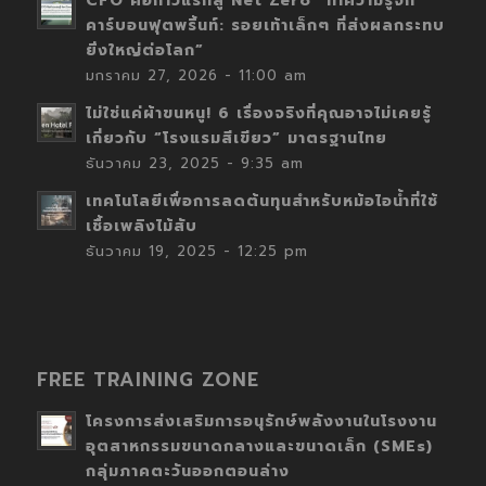
CFO คือก้าวแรกสู่ Net Zero “ทำความรู้จัก
คาร์บอนฟุตพริ้นท์: รอยเท้าเล็กๆ ที่ส่งผลกระทบ
ยิ่งใหญ่ต่อโลก”
มกราคม 27, 2026 - 11:00 am
ไม่ใช่แค่ผ้าขนหนู! 6 เรื่องจริงที่คุณอาจไม่เคยรู้
เกี่ยวกับ “โรงแรมสีเขียว” มาตรฐานไทย
ธันวาคม 23, 2025 - 9:35 am
เทคโนโลยีเพื่อการลดต้นทุนสำหรับหม้อไอน้ำที่ใช้
เชื้อเพลิงไม้สับ
ธันวาคม 19, 2025 - 12:25 pm
FREE TRAINING ZONE
โครงการส่งเสริมการอนุรักษ์พลังงานในโรงงาน
อุตสาหกรรมขนาดกลางและขนาดเล็ก (SMEs)
กลุ่มภาคตะวันออกตอนล่าง