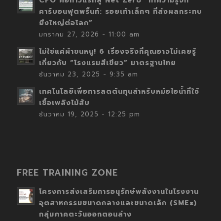
CFO คือก้าวแรกสู่ Net Zero “ทำความรู้จัก
คาร์บอนฟุตพริ้นท์: รอยเท้าเล็กๆ ที่ส่งผลกระทบ
ยิ่งใหญ่ต่อโลก”
มกราคม 27, 2026 - 11:00 am
ไม่ใช่แค่ผ้าขนหนู! 6 เรื่องจริงที่คุณอาจไม่เคยรู้
เกี่ยวกับ “โรงแรมสีเขียว” มาตรฐานไทย
ธันวาคม 23, 2025 - 9:35 am
เทคโนโลยีเพื่อการลดต้นทุนสำหรับหม้อไอน้ำที่ใช้
เชื้อเพลิงไม้สับ
ธันวาคม 19, 2025 - 12:25 pm
FREE TRAINING ZONE
โครงการส่งเสริมการอนุรักษ์พลังงานในโรงงาน
อุตสาหกรรมขนาดกลางและขนาดเล็ก (SMEs)
กลุ่มภาคตะวันออกตอนล่าง