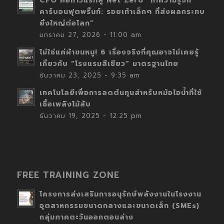
CFO คือก้าวแรกสู่ Net Zero “ทำความรู้จัก
คาร์บอนฟุตพริ้นท์: รอยเท้าเล็กๆ ที่ส่งผลกระทบ
ยิ่งใหญ่ต่อโลก”
มกราคม 27, 2026 - 11:00 am
ไม่ใช่แค่ผ้าขนหนู! 6 เรื่องจริงที่คุณอาจไม่เคยรู้
เกี่ยวกับ “โรงแรมสีเขียว” มาตรฐานไทย
ธันวาคม 23, 2025 - 9:35 am
เทคโนโลยีเพื่อการลดต้นทุนสำหรับหม้อไอน้ำที่ใช้
เชื้อเพลิงไม้สับ
ธันวาคม 19, 2025 - 12:25 pm
FREE TRAINING ZONE
โครงการส่งเสริมการอนุรักษ์พลังงานในโรงงาน
อุตสาหกรรมขนาดกลางและขนาดเล็ก (SMEs)
กลุ่มภาคตะวันออกตอนล่าง