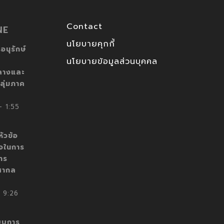
Contact
NE
นโยบายคุกกี้
อนุรักษ์
นโยบายข้อมูลส่วนบุคคล
ลางและ
ลุ่มภาค
 1:55
ัวข้อ
็จในการ
าร
สากล
 9:26
บบการ