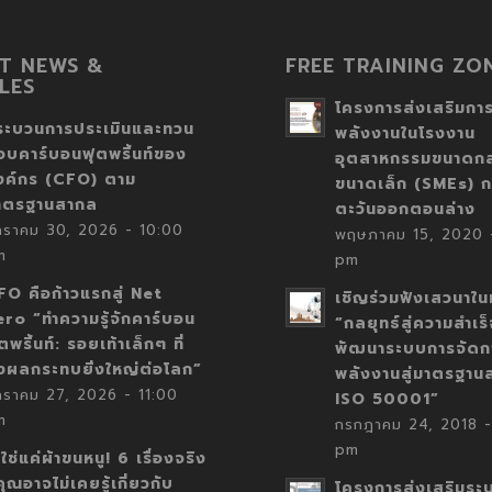
T NEWS &
FREE TRAINING ZO
LES
โครงการส่งเสริมการ
ระบวนการประเมินและทวน
พลังงานในโรงงาน
อบคาร์บอนฟุตพริ้นท์ของ
อุตสาหกรรมขนาดก
งค์กร (CFO) ตาม
ขนาดเล็ก (SMEs) ก
าตรฐานสากล
ตะวันออกตอนล่าง
กราคม 30, 2026 - 10:00
พฤษภาคม 15, 2020 -
m
pm
FO คือก้าวแรกสู่ Net
เชิญร่วมฟังเสวนาในห
ero “ทำความรู้จักคาร์บอน
“กลยุทธ์สู่ความสำเร
ตพริ้นท์: รอยเท้าเล็กๆ ที่
พัฒนาระบบการจัดก
่งผลกระทบยิ่งใหญ่ต่อโลก”
พลังงานสู่มาตรฐาน
กราคม 27, 2026 - 11:00
ISO 50001”
m
กรกฎาคม 24, 2018 -
pm
่ใช่แค่ผ้าขนหนู! 6 เรื่องจริง
่คุณอาจไม่เคยรู้เกี่ยวกับ
โครงการส่งเสริมระ