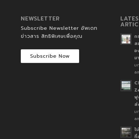
NEWSLETTER
LATES
ARTIC
Subscribe Newsletter อัพเดท
ข่าวสาร สิทธิพิเศษเพื่อคุณ
ก
ส
อ
Subscribe Now
ม
ม
a
C
Z
ฟุ
ส
ม
a
ไม
ที