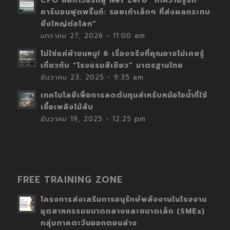
CFO คือก้าวแรกสู่ Net Zero “ทำความรู้จัก
คาร์บอนฟุตพริ้นท์: รอยเท้าเล็กๆ ที่ส่งผลกระทบ
ยิ่งใหญ่ต่อโลก”
มกราคม 27, 2026 - 11:00 am
ไม่ใช่แค่ผ้าขนหนู! 6 เรื่องจริงที่คุณอาจไม่เคยรู้
เกี่ยวกับ “โรงแรมสีเขียว” มาตรฐานไทย
ธันวาคม 23, 2025 - 9:35 am
เทคโนโลยีเพื่อการลดต้นทุนสำหรับหม้อไอน้ำที่ใช้
เชื้อเพลิงไม้สับ
ธันวาคม 19, 2025 - 12:25 pm
FREE TRAINING ZONE
โครงการส่งเสริมการอนุรักษ์พลังงานในโรงงาน
อุตสาหกรรมขนาดกลางและขนาดเล็ก (SMEs)
กลุ่มภาคตะวันออกตอนล่าง