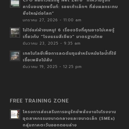
CFO คือก้าวแรกสู่ Net Zero “ทำความรู้จัก
คาร์บอนฟุตพริ้นท์: รอยเท้าเล็กๆ ที่ส่งผลกระทบ
ยิ่งใหญ่ต่อโลก”
มกราคม 27, 2026 - 11:00 am
ไม่ใช่แค่ผ้าขนหนู! 6 เรื่องจริงที่คุณอาจไม่เคยรู้
เกี่ยวกับ “โรงแรมสีเขียว” มาตรฐานไทย
ธันวาคม 23, 2025 - 9:35 am
เทคโนโลยีเพื่อการลดต้นทุนสำหรับหม้อไอน้ำที่ใช้
เชื้อเพลิงไม้สับ
ธันวาคม 19, 2025 - 12:25 pm
FREE TRAINING ZONE
โครงการส่งเสริมการอนุรักษ์พลังงานในโรงงาน
อุตสาหกรรมขนาดกลางและขนาดเล็ก (SMEs)
กลุ่มภาคตะวันออกตอนล่าง