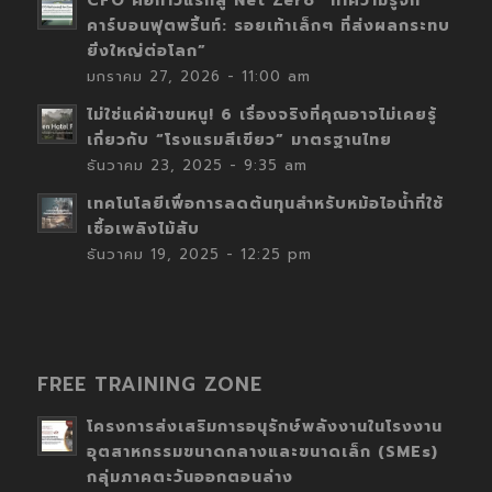
CFO คือก้าวแรกสู่ Net Zero “ทำความรู้จัก
คาร์บอนฟุตพริ้นท์: รอยเท้าเล็กๆ ที่ส่งผลกระทบ
ยิ่งใหญ่ต่อโลก”
มกราคม 27, 2026 - 11:00 am
ไม่ใช่แค่ผ้าขนหนู! 6 เรื่องจริงที่คุณอาจไม่เคยรู้
เกี่ยวกับ “โรงแรมสีเขียว” มาตรฐานไทย
ธันวาคม 23, 2025 - 9:35 am
เทคโนโลยีเพื่อการลดต้นทุนสำหรับหม้อไอน้ำที่ใช้
เชื้อเพลิงไม้สับ
ธันวาคม 19, 2025 - 12:25 pm
FREE TRAINING ZONE
โครงการส่งเสริมการอนุรักษ์พลังงานในโรงงาน
อุตสาหกรรมขนาดกลางและขนาดเล็ก (SMEs)
กลุ่มภาคตะวันออกตอนล่าง