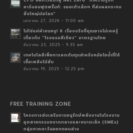
CFO คือก้าวแรกสู่ Net Zero “ทำความรู้จัก
คาร์บอนฟุตพริ้นท์: รอยเท้าเล็กๆ ที่ส่งผลกระทบ
ยิ่งใหญ่ต่อโลก”
มกราคม 27, 2026 - 11:00 am
ไม่ใช่แค่ผ้าขนหนู! 6 เรื่องจริงที่คุณอาจไม่เคยรู้
เกี่ยวกับ “โรงแรมสีเขียว” มาตรฐานไทย
ธันวาคม 23, 2025 - 9:35 am
เทคโนโลยีเพื่อการลดต้นทุนสำหรับหม้อไอน้ำที่ใช้
เชื้อเพลิงไม้สับ
ธันวาคม 19, 2025 - 12:25 pm
FREE TRAINING ZONE
โครงการส่งเสริมการอนุรักษ์พลังงานในโรงงาน
อุตสาหกรรมขนาดกลางและขนาดเล็ก (SMEs)
กลุ่มภาคตะวันออกตอนล่าง