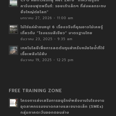
CFO คือก้าวแรกสู่ Net Zero “ทำความรู้จัก
คาร์บอนฟุตพริ้นท์: รอยเท้าเล็กๆ ที่ส่งผลกระทบ
ยิ่งใหญ่ต่อโลก”
มกราคม 27, 2026 - 11:00 am
ไม่ใช่แค่ผ้าขนหนู! 6 เรื่องจริงที่คุณอาจไม่เคยรู้
เกี่ยวกับ “โรงแรมสีเขียว” มาตรฐานไทย
ธันวาคม 23, 2025 - 9:35 am
เทคโนโลยีเพื่อการลดต้นทุนสำหรับหม้อไอน้ำที่ใช้
เชื้อเพลิงไม้สับ
ธันวาคม 19, 2025 - 12:25 pm
FREE TRAINING ZONE
โครงการส่งเสริมการอนุรักษ์พลังงานในโรงงาน
อุตสาหกรรมขนาดกลางและขนาดเล็ก (SMEs)
กลุ่มภาคตะวันออกตอนล่าง