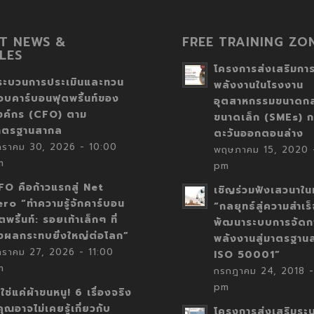
T NEWS &
FREE TRAINING ZO
LES
โครงการส่งเสริมการ
ระบวนการประเมินและทวน
พลังงานในโรงงาน
อบคาร์บอนฟุตพริ้นท์ของ
อุตสาหกรรมขนาดก
งค์กร (CFO) ตาม
ขนาดเล็ก (SMEs) ก
าตรฐานสากล
ตะวันออกตอนล่าง
กราคม 30, 2026 - 10:00
พฤษภาคม 15, 2020 -
m
pm
FO คือก้าวแรกสู่ Net
เชิญร่วมฟังเสวนาในห
ero “ทำความรู้จักคาร์บอน
“กลยุทธ์สู่ความสำเร
ตพริ้นท์: รอยเท้าเล็กๆ ที่
พัฒนาระบบการจัดก
่งผลกระทบยิ่งใหญ่ต่อโลก”
พลังงานสู่มาตรฐาน
กราคม 27, 2026 - 11:00
ISO 50001”
m
กรกฎาคม 24, 2018 -
pm
่ใช่แค่ผ้าขนหนู! 6 เรื่องจริง
่คุณอาจไม่เคยรู้เกี่ยวกับ
โครงการส่งเสริมระ