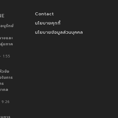
Contact
NE
นโยบายคุกกี้
อนุรักษ์
นโยบายข้อมูลส่วนบุคคล
ลางและ
ลุ่มภาค
 1:55
ัวข้อ
็จในการ
าร
สากล
 9:26
บบการ