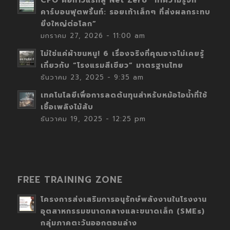
CFO คือก้าวแรกสู่ Net Zero “ทำความรู้จัก
คาร์บอนฟุตพริ้นท์: รอยเท้าเล็กๆ ที่ส่งผลกระทบ
ยิ่งใหญ่ต่อโลก”
มกราคม 27, 2026 - 11:00 am
ไม่ใช่แค่ผ้าขนหนู! 6 เรื่องจริงที่คุณอาจไม่เคยรู้
เกี่ยวกับ “โรงแรมสีเขียว” มาตรฐานไทย
ธันวาคม 23, 2025 - 9:35 am
เทคโนโลยีเพื่อการลดต้นทุนสำหรับหม้อไอน้ำที่ใช้
เชื้อเพลิงไม้สับ
ธันวาคม 19, 2025 - 12:25 pm
FREE TRAINING ZONE
โครงการส่งเสริมการอนุรักษ์พลังงานในโรงงาน
อุตสาหกรรมขนาดกลางและขนาดเล็ก (SMEs)
กลุ่มภาคตะวันออกตอนล่าง