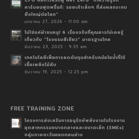
CFO คือก้าวแรกสู่ Net Zero “ทำความรู้จัก
คาร์บอนฟุตพริ้นท์: รอยเท้าเล็กๆ ที่ส่งผลกระทบ
ยิ่งใหญ่ต่อโลก”
มกราคม 27, 2026 - 11:00 am
ไม่ใช่แค่ผ้าขนหนู! 6 เรื่องจริงที่คุณอาจไม่เคยรู้
เกี่ยวกับ “โรงแรมสีเขียว” มาตรฐานไทย
ธันวาคม 23, 2025 - 9:35 am
เทคโนโลยีเพื่อการลดต้นทุนสำหรับหม้อไอน้ำที่ใช้
เชื้อเพลิงไม้สับ
ธันวาคม 19, 2025 - 12:25 pm
FREE TRAINING ZONE
โครงการส่งเสริมการอนุรักษ์พลังงานในโรงงาน
อุตสาหกรรมขนาดกลางและขนาดเล็ก (SMEs)
กลุ่มภาคตะวันออกตอนล่าง