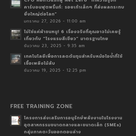
CFO คือก้าวแรกสู่ Net Zero “ทำความรู้จัก
คาร์บอนฟุตพริ้นท์: รอยเท้าเล็กๆ ที่ส่งผลกระทบ
ยิ่งใหญ่ต่อโลก”
มกราคม 27, 2026 - 11:00 am
ไม่ใช่แค่ผ้าขนหนู! 6 เรื่องจริงที่คุณอาจไม่เคยรู้
เกี่ยวกับ “โรงแรมสีเขียว” มาตรฐานไทย
ธันวาคม 23, 2025 - 9:35 am
เทคโนโลยีเพื่อการลดต้นทุนสำหรับหม้อไอน้ำที่ใช้
เชื้อเพลิงไม้สับ
ธันวาคม 19, 2025 - 12:25 pm
FREE TRAINING ZONE
โครงการส่งเสริมการอนุรักษ์พลังงานในโรงงาน
อุตสาหกรรมขนาดกลางและขนาดเล็ก (SMEs)
กลุ่มภาคตะวันออกตอนล่าง