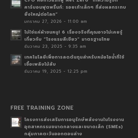
CFO คือก้าวแรกสู่ Net Zero “ทำความรู้จัก
คาร์บอนฟุตพริ้นท์: รอยเท้าเล็กๆ ที่ส่งผลกระทบ
ยิ่งใหญ่ต่อโลก”
มกราคม 27, 2026 - 11:00 am
ไม่ใช่แค่ผ้าขนหนู! 6 เรื่องจริงที่คุณอาจไม่เคยรู้
เกี่ยวกับ “โรงแรมสีเขียว” มาตรฐานไทย
ธันวาคม 23, 2025 - 9:35 am
เทคโนโลยีเพื่อการลดต้นทุนสำหรับหม้อไอน้ำที่ใช้
เชื้อเพลิงไม้สับ
ธันวาคม 19, 2025 - 12:25 pm
FREE TRAINING ZONE
โครงการส่งเสริมการอนุรักษ์พลังงานในโรงงาน
อุตสาหกรรมขนาดกลางและขนาดเล็ก (SMEs)
กลุ่มภาคตะวันออกตอนล่าง