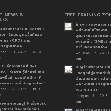
T NEWS &
FREE TRAINING ZO
LES
โครงการส่งเสริมการ
ระบวนการประเมินและทวน
พลังงานในโรงงาน
อบคาร์บอนฟุตพริ้นท์ของ
อุตสาหกรรมขนาดก
งค์กร (CFO) ตาม
ขนาดเล็ก (SMEs) ก
าตรฐานสากล
ตะวันออกตอนล่าง
กราคม 30, 2026 - 10:00
พฤษภาคม 15, 2020 -
m
pm
FO คือก้าวแรกสู่ Net
เชิญร่วมฟังเสวนาในห
ero “ทำความรู้จักคาร์บอน
“กลยุทธ์สู่ความสำเร
ตพริ้นท์: รอยเท้าเล็กๆ ที่
พัฒนาระบบการจัดก
่งผลกระทบยิ่งใหญ่ต่อโลก”
พลังงานสู่มาตรฐาน
กราคม 27, 2026 - 11:00
ISO 50001”
m
กรกฎาคม 24, 2018 -
pm
่ใช่แค่ผ้าขนหนู! 6 เรื่องจริง
่คุณอาจไม่เคยรู้เกี่ยวกับ
โครงการส่งเสริมระ