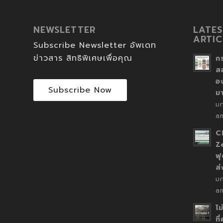
NEWSLETTER
LATES
ARTIC
Subscribe Newsletter อัพเดท
ข่าวสาร สิทธิพิเศษเพื่อคุณ
ก
ส
อ
Subscribe Now
ม
ม
a
C
Z
ฟุ
ส
ม
a
ไม
ที