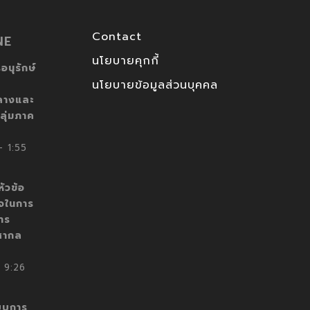
Contact
NE
นโยบายคุกกี้
อนุรักษ์
นโยบายข้อมูลส่วนบุคคล
ลางและ
ลุ่มภาค
 1:55
ัวข้อ
็จในการ
าร
สากล
 9:26
บบการ