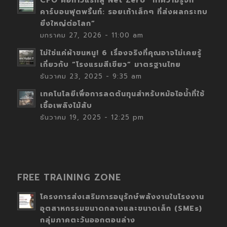
CFO คือก้าวแรกสู่ Net Zero “ทำความรู้จัก
คาร์บอนฟุตพริ้นท์: รอยเท้าเล็กๆ ที่ส่งผลกระทบ
ยิ่งใหญ่ต่อโลก”
มกราคม 27, 2026 - 11:00 am
ไม่ใช่แค่ผ้าขนหนู! 6 เรื่องจริงที่คุณอาจไม่เคยรู้
เกี่ยวกับ “โรงแรมสีเขียว” มาตรฐานไทย
ธันวาคม 23, 2025 - 9:35 am
เทคโนโลยีเพื่อการลดต้นทุนสำหรับหม้อไอน้ำที่ใช้
เชื้อเพลิงไม้สับ
ธันวาคม 19, 2025 - 12:25 pm
FREE TRAINING ZONE
โครงการส่งเสริมการอนุรักษ์พลังงานในโรงงาน
อุตสาหกรรมขนาดกลางและขนาดเล็ก (SMEs)
กลุ่มภาคตะวันออกตอนล่าง