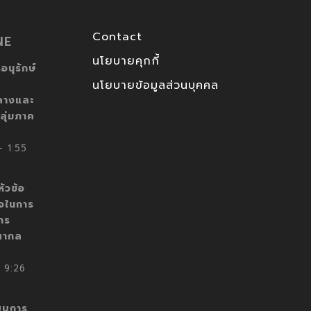
Contact
NE
นโยบายคุกกี้
อนุรักษ์
นโยบายข้อมูลส่วนบุคคล
ลางและ
ลุ่มภาค
 1:55
ัวข้อ
็จในการ
าร
สากล
 9:26
บบการ