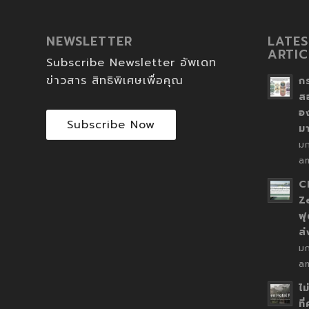
NEWSLETTER
LATES
ARTIC
Subscribe Newsletter อัพเดท
ข่าวสาร สิทธิพิเศษเพื่อคุณ
ก
ส
อ
Subscribe Now
ม
ม
a
C
Z
ฟุ
ส
ม
a
ไม
ที