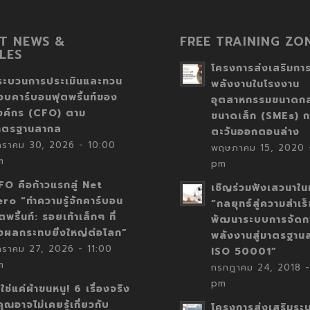
T NEWS &
FREE TRAINING ZO
LES
โครงการส่งเสริมการ
ระบวนการประเมินและทวน
พลังงานในโรงงาน
อบคาร์บอนฟุตพริ้นท์ของ
อุตสาหกรรมขนาดก
งค์กร (CFO) ตาม
ขนาดเล็ก (SMEs) ก
าตรฐานสากล
ตะวันออกตอนล่าง
กราคม 30, 2026 - 10:00
พฤษภาคม 15, 2020 -
m
pm
FO คือก้าวแรกสู่ Net
เชิญร่วมฟังเสวนาในห
ero “ทำความรู้จักคาร์บอน
“กลยุทธ์สู่ความสำเร
ตพริ้นท์: รอยเท้าเล็กๆ ที่
พัฒนาระบบการจัดก
่งผลกระทบยิ่งใหญ่ต่อโลก”
พลังงานสู่มาตรฐาน
กราคม 27, 2026 - 11:00
ISO 50001”
m
กรกฎาคม 24, 2018 -
pm
่ใช่แค่ผ้าขนหนู! 6 เรื่องจริง
่คุณอาจไม่เคยรู้เกี่ยวกับ
โครงการส่งเสริมระ