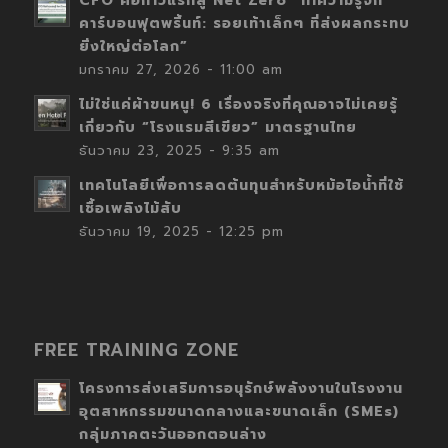
CFO คือก้าวแรกสู่ Net Zero “ทำความรู้จัก
คาร์บอนฟุตพริ้นท์: รอยเท้าเล็กๆ ที่ส่งผลกระทบ
ยิ่งใหญ่ต่อโลก”
มกราคม 27, 2026 - 11:00 am
ไม่ใช่แค่ผ้าขนหนู! 6 เรื่องจริงที่คุณอาจไม่เคยรู้
เกี่ยวกับ “โรงแรมสีเขียว” มาตรฐานไทย
ธันวาคม 23, 2025 - 9:35 am
เทคโนโลยีเพื่อการลดต้นทุนสำหรับหม้อไอน้ำที่ใช้
เชื้อเพลิงไม้สับ
ธันวาคม 19, 2025 - 12:25 pm
FREE TRAINING ZONE
โครงการส่งเสริมการอนุรักษ์พลังงานในโรงงาน
อุตสาหกรรมขนาดกลางและขนาดเล็ก (SMEs)
กลุ่มภาคตะวันออกตอนล่าง