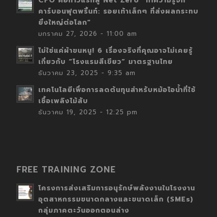
CFO คือก้าวแรกสู่ Net Zero “ทำความรู้จัก
คาร์บอนฟุตพริ้นท์: รอยเท้าเล็กๆ ที่ส่งผลกระทบ
ยิ่งใหญ่ต่อโลก”
มกราคม 27, 2026 - 11:00 am
ไม่ใช่แค่ผ้าขนหนู! 6 เรื่องจริงที่คุณอาจไม่เคยรู้
เกี่ยวกับ “โรงแรมสีเขียว” มาตรฐานไทย
ธันวาคม 23, 2025 - 9:35 am
เทคโนโลยีเพื่อการลดต้นทุนสำหรับหม้อไอน้ำที่ใช้
เชื้อเพลิงไม้สับ
ธันวาคม 19, 2025 - 12:25 pm
FREE TRAINING ZONE
โครงการส่งเสริมการอนุรักษ์พลังงานในโรงงาน
อุตสาหกรรมขนาดกลางและขนาดเล็ก (SMEs)
กลุ่มภาคตะวันออกตอนล่าง