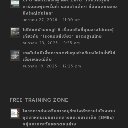
CFO คือก้าวแรกสู่ Net Zero “ทำความรู้จัก
คาร์บอนฟุตพริ้นท์: รอยเท้าเล็กๆ ที่ส่งผลกระทบ
ยิ่งใหญ่ต่อโลก”
มกราคม 27, 2026 - 11:00 am
ไม่ใช่แค่ผ้าขนหนู! 6 เรื่องจริงที่คุณอาจไม่เคยรู้
เกี่ยวกับ “โรงแรมสีเขียว” มาตรฐานไทย
ธันวาคม 23, 2025 - 9:35 am
เทคโนโลยีเพื่อการลดต้นทุนสำหรับหม้อไอน้ำที่ใช้
เชื้อเพลิงไม้สับ
ธันวาคม 19, 2025 - 12:25 pm
FREE TRAINING ZONE
โครงการส่งเสริมการอนุรักษ์พลังงานในโรงงาน
อุตสาหกรรมขนาดกลางและขนาดเล็ก (SMEs)
กลุ่มภาคตะวันออกตอนล่าง