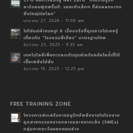
CFO คือก้าวแรกสู่ Net Zero “ทำความรู้จัก
คาร์บอนฟุตพริ้นท์: รอยเท้าเล็กๆ ที่ส่งผลกระทบ
ยิ่งใหญ่ต่อโลก”
มกราคม 27, 2026 - 11:00 am
ไม่ใช่แค่ผ้าขนหนู! 6 เรื่องจริงที่คุณอาจไม่เคยรู้
เกี่ยวกับ “โรงแรมสีเขียว” มาตรฐานไทย
ธันวาคม 23, 2025 - 9:35 am
เทคโนโลยีเพื่อการลดต้นทุนสำหรับหม้อไอน้ำที่ใช้
เชื้อเพลิงไม้สับ
ธันวาคม 19, 2025 - 12:25 pm
FREE TRAINING ZONE
โครงการส่งเสริมการอนุรักษ์พลังงานในโรงงาน
อุตสาหกรรมขนาดกลางและขนาดเล็ก (SMEs)
กลุ่มภาคตะวันออกตอนล่าง