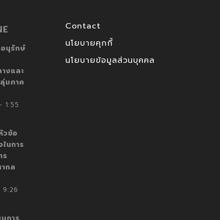
Contact
NE
นโยบายคุกกี้
อนุรักษ์
นโยบายข้อมูลส่วนบุคคล
ลางและ
ลุ่มภาค
 1:55
ัวข้อ
็จในการ
าร
สากล
 9:26
บบการ