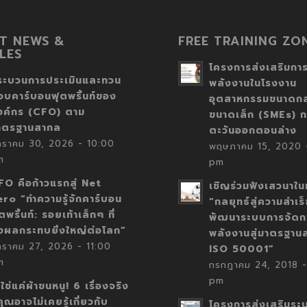
T NEWS &
FREE TRAINING ZO
LES
โครงการส่งเสริมการ
ระบวนการประเมินและทวน
พลังงานในโรงงาน
อบคาร์บอนฟุตพริ้นท์ของ
อุตสาหกรรมขนาดก
งค์กร (CFO) ตาม
ขนาดเล็ก (SMEs) ก
าตรฐานสากล
ตะวันออกตอนล่าง
กราคม 30, 2026 - 10:00
พฤษภาคม 15, 2020 -
m
pm
FO คือก้าวแรกสู่ Net
เชิญร่วมฟังเสวนาในห
ero “ทำความรู้จักคาร์บอน
“กลยุทธ์สู่ความสำเร
ตพริ้นท์: รอยเท้าเล็กๆ ที่
พัฒนาระบบการจัดก
่งผลกระทบยิ่งใหญ่ต่อโลก”
พลังงานสู่มาตรฐาน
กราคม 27, 2026 - 11:00
ISO 50001”
m
กรกฎาคม 24, 2018 -
pm
่ใช่แค่ผ้าขนหนู! 6 เรื่องจริง
่คุณอาจไม่เคยรู้เกี่ยวกับ
โครงการส่งเสริมระ