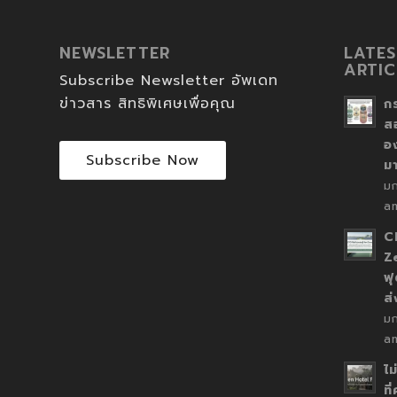
NEWSLETTER
LATES
ARTIC
Subscribe Newsletter อัพเดท
ข่าวสาร สิทธิพิเศษเพื่อคุณ
ก
ส
อ
Subscribe Now
ม
ม
a
C
Z
ฟุ
ส
ม
a
ไม
ที