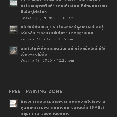
CFO คือก้าวแรกสู่ Net Zero “ทำความรู้จัก
คาร์บอนฟุตพริ้นท์: รอยเท้าเล็กๆ ที่ส่งผลกระทบ
ยิ่งใหญ่ต่อโลก”
มกราคม 27, 2026 - 11:00 am
ไม่ใช่แค่ผ้าขนหนู! 6 เรื่องจริงที่คุณอาจไม่เคยรู้
เกี่ยวกับ “โรงแรมสีเขียว” มาตรฐานไทย
ธันวาคม 23, 2025 - 9:35 am
เทคโนโลยีเพื่อการลดต้นทุนสำหรับหม้อไอน้ำที่ใช้
เชื้อเพลิงไม้สับ
ธันวาคม 19, 2025 - 12:25 pm
FREE TRAINING ZONE
โครงการส่งเสริมการอนุรักษ์พลังงานในโรงงาน
อุตสาหกรรมขนาดกลางและขนาดเล็ก (SMEs)
กลุ่มภาคตะวันออกตอนล่าง