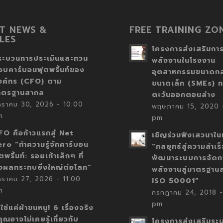
T NEWS &
FREE TRAINING ZO
LES
โครงการส่งเสริมการ
ระบวนการประเมินและทวน
พลังงานในโรงงาน
อบคาร์บอนฟุตพริ้นท์ของ
อุตสาหกรรมขนาดก
งค์กร (CFO) ตาม
ขนาดเล็ก (SMEs) ก
าตรฐานสากล
ตะวันออกตอนล่าง
กราคม 30, 2026 - 10:00
พฤษภาคม 15, 2020 -
m
pm
FO คือก้าวแรกสู่ Net
เชิญร่วมฟังเสวนาในห
ero “ทำความรู้จักคาร์บอน
“กลยุทธ์สู่ความสำเร
ตพริ้นท์: รอยเท้าเล็กๆ ที่
พัฒนาระบบการจัดก
่งผลกระทบยิ่งใหญ่ต่อโลก”
พลังงานสู่มาตรฐาน
กราคม 27, 2026 - 11:00
ISO 50001”
m
กรกฎาคม 24, 2018 -
pm
่ใช่แค่ผ้าขนหนู! 6 เรื่องจริง
่คุณอาจไม่เคยรู้เกี่ยวกับ
โครงการส่งเสริมระ