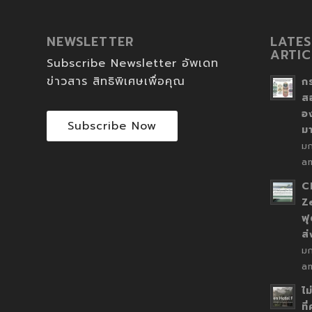
NEWSLETTER
LATES
ARTIC
Subscribe Newsletter อัพเดท
ข่าวสาร สิทธิพิเศษเพื่อคุณ
ก
ส
อ
Subscribe Now
ม
ม
a
C
Z
ฟุ
ส
ม
a
ไม
ที