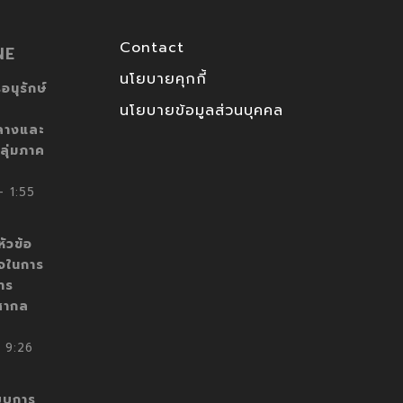
Contact
NE
นโยบายคุกกี้
อนุรักษ์
นโยบายข้อมูลส่วนบุคคล
ลางและ
ลุ่มภาค
 1:55
ัวข้อ
็จในการ
าร
สากล
 9:26
บบการ