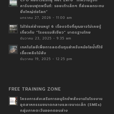
CFO คือก้าวแรกสู่ Net Zero “ทำความรู้จัก
คาร์บอนฟุตพริ้นท์: รอยเท้าเล็กๆ ที่ส่งผลกระทบ
ยิ่งใหญ่ต่อโลก”
มกราคม 27, 2026 - 11:00 am
ไม่ใช่แค่ผ้าขนหนู! 6 เรื่องจริงที่คุณอาจไม่เคยรู้
เกี่ยวกับ “โรงแรมสีเขียว” มาตรฐานไทย
ธันวาคม 23, 2025 - 9:35 am
เทคโนโลยีเพื่อการลดต้นทุนสำหรับหม้อไอน้ำที่ใช้
เชื้อเพลิงไม้สับ
ธันวาคม 19, 2025 - 12:25 pm
FREE TRAINING ZONE
โครงการส่งเสริมการอนุรักษ์พลังงานในโรงงาน
อุตสาหกรรมขนาดกลางและขนาดเล็ก (SMEs)
กลุ่มภาคตะวันออกตอนล่าง