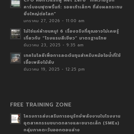
CFO คือก้าวแรกสู่ Net Zero “ทำความรู้จัก
คาร์บอนฟุตพริ้นท์: รอยเท้าเล็กๆ ที่ส่งผลกระทบ
ยิ่งใหญ่ต่อโลก”
มกราคม 27, 2026 - 11:00 am
ไม่ใช่แค่ผ้าขนหนู! 6 เรื่องจริงที่คุณอาจไม่เคยรู้
เกี่ยวกับ “โรงแรมสีเขียว” มาตรฐานไทย
ธันวาคม 23, 2025 - 9:35 am
เทคโนโลยีเพื่อการลดต้นทุนสำหรับหม้อไอน้ำที่ใช้
เชื้อเพลิงไม้สับ
ธันวาคม 19, 2025 - 12:25 pm
FREE TRAINING ZONE
โครงการส่งเสริมการอนุรักษ์พลังงานในโรงงาน
อุตสาหกรรมขนาดกลางและขนาดเล็ก (SMEs)
กลุ่มภาคตะวันออกตอนล่าง