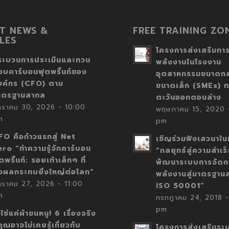
T NEWS &
FREE TRAINING ZO
LES
โครงการส่งเสริมการ
ระบวนการประเมินและทวน
พลังงานในโรงงาน
อบคาร์บอนฟุตพริ้นท์ของ
อุตสาหกรรมขนาดก
งค์กร (CFO) ตาม
ขนาดเล็ก (SMEs) ก
าตรฐานสากล
ตะวันออกตอนล่าง
กราคม 30, 2026 - 10:00
พฤษภาคม 15, 2020 -
m
pm
FO คือก้าวแรกสู่ Net
เชิญร่วมฟังเสวนาในห
ero “ทำความรู้จักคาร์บอน
“กลยุทธ์สู่ความสำเร
ตพริ้นท์: รอยเท้าเล็กๆ ที่
พัฒนาระบบการจัดก
่งผลกระทบยิ่งใหญ่ต่อโลก”
พลังงานสู่มาตรฐาน
กราคม 27, 2026 - 11:00
ISO 50001”
m
กรกฎาคม 24, 2018 -
pm
่ใช่แค่ผ้าขนหนู! 6 เรื่องจริง
่คุณอาจไม่เคยรู้เกี่ยวกับ
โครงการส่งเสริมระ