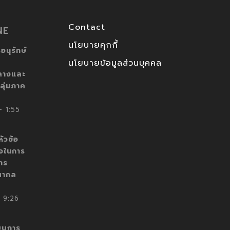
Contact
NE
นโยบายคุกกี้
อนุรักษ์
นโยบายข้อมูลส่วนบุคคล
ลางและ
ลุ่มภาค
 1:55
ัวข้อ
็จในการ
าร
สากล
 9:26
บบการ