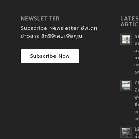
NEWSLETTER
LATES
ARTIC
Subscribe Newsletter อัพเดท
ข่าวสาร สิทธิพิเศษเพื่อคุณ
ก
ส
อ
Subscribe Now
ม
ม
a
C
Z
ฟุ
ส
ม
a
ไม
ที