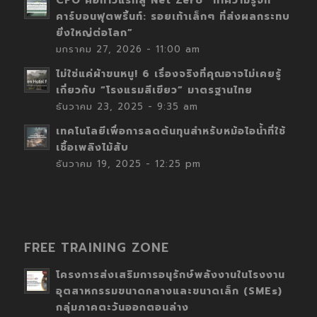
CFO คือก้าวแรกสู่ Net Zero “ทำความรู้จัก
คาร์บอนฟุตพริ้นท์: รอยเท้าเล็กๆ ที่ส่งผลกระทบ
ยิ่งใหญ่ต่อโลก”
มกราคม 27, 2026 - 11:00 am
ไม่ใช่แค่ผ้าขนหนู! 6 เรื่องจริงที่คุณอาจไม่เคยรู้
เกี่ยวกับ “โรงแรมสีเขียว” มาตรฐานไทย
ธันวาคม 23, 2025 - 9:35 am
เทคโนโลยีเพื่อการลดต้นทุนสำหรับหม้อไอน้ำที่ใช้
เชื้อเพลิงไม้สับ
ธันวาคม 19, 2025 - 12:25 pm
FREE TRAINING ZONE
โครงการส่งเสริมการอนุรักษ์พลังงานในโรงงาน
อุตสาหกรรมขนาดกลางและขนาดเล็ก (SMEs)
กลุ่มภาคตะวันออกตอนล่าง