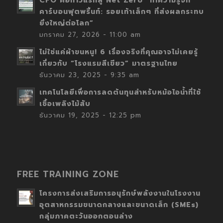
CFO คือก้าวแรกสู่ Net Zero “ทำความรู้จัก
คาร์บอนฟุตพริ้นท์: รอยเท้าเล็กๆ ที่ส่งผลกระทบ
ยิ่งใหญ่ต่อโลก”
มกราคม 27, 2026 - 11:00 am
ไม่ใช่แค่ผ้าขนหนู! 6 เรื่องจริงที่คุณอาจไม่เคยรู้
เกี่ยวกับ “โรงแรมสีเขียว” มาตรฐานไทย
ธันวาคม 23, 2025 - 9:35 am
เทคโนโลยีเพื่อการลดต้นทุนสำหรับหม้อไอน้ำที่ใช้
เชื้อเพลิงไม้สับ
ธันวาคม 19, 2025 - 12:25 pm
FREE TRAINING ZONE
โครงการส่งเสริมการอนุรักษ์พลังงานในโรงงาน
อุตสาหกรรมขนาดกลางและขนาดเล็ก (SMEs)
กลุ่มภาคตะวันออกตอนล่าง