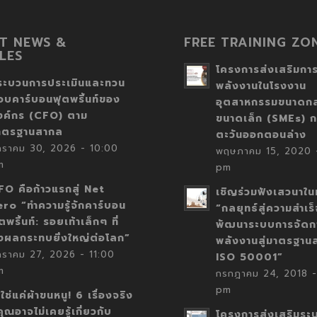
T NEWS &
FREE TRAINING ZO
LES
โครงการส่งเสริมการ
ระบวนการประเมินและทวน
พลังงานในโรงงาน
อบคาร์บอนฟุตพริ้นท์ของ
อุตสาหกรรมขนาดก
งค์กร (CFO) ตาม
ขนาดเล็ก (SMEs) ก
าตรฐานสากล
ตะวันออกตอนล่าง
กราคม 30, 2026 - 10:00
พฤษภาคม 15, 2020 -
m
pm
FO คือก้าวแรกสู่ Net
เชิญร่วมฟังเสวนาในห
ero “ทำความรู้จักคาร์บอน
“กลยุทธ์สู่ความสำเร
ตพริ้นท์: รอยเท้าเล็กๆ ที่
พัฒนาระบบการจัดก
่งผลกระทบยิ่งใหญ่ต่อโลก”
พลังงานสู่มาตรฐาน
กราคม 27, 2026 - 11:00
ISO 50001”
m
กรกฎาคม 24, 2018 -
pm
่ใช่แค่ผ้าขนหนู! 6 เรื่องจริง
่คุณอาจไม่เคยรู้เกี่ยวกับ
โครงการส่งเสริมระ