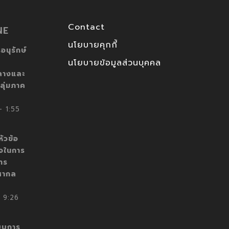
Contact
NE
นโยบายคุกกี้
อนุรักษ์
นโยบายข้อมูลส่วนบุคคล
ลางและ
ลุ่มภาค
 1:55
ัวข้อ
็จในการ
าร
สากล
 9:26
บบการ