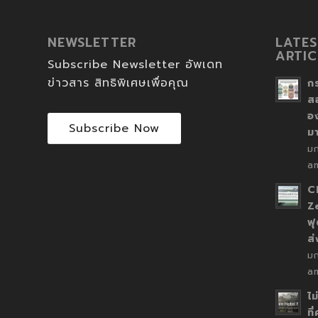
NEWSLETTER
LATES
ARTIC
Subscribe Newsletter อัพเดท
ข่าวสาร สิทธิพิเศษเพื่อคุณ
ก
ส
อ
Subscribe Now
ม
ม
a
C
Z
ฟุ
ส
ม
a
ไม
ที