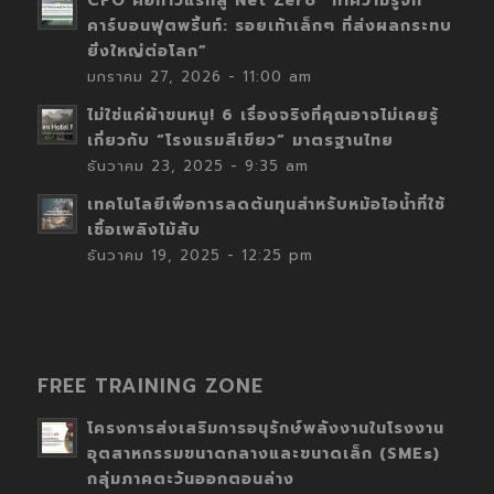
CFO คือก้าวแรกสู่ Net Zero “ทำความรู้จัก
คาร์บอนฟุตพริ้นท์: รอยเท้าเล็กๆ ที่ส่งผลกระทบ
ยิ่งใหญ่ต่อโลก”
มกราคม 27, 2026 - 11:00 am
ไม่ใช่แค่ผ้าขนหนู! 6 เรื่องจริงที่คุณอาจไม่เคยรู้
เกี่ยวกับ “โรงแรมสีเขียว” มาตรฐานไทย
ธันวาคม 23, 2025 - 9:35 am
เทคโนโลยีเพื่อการลดต้นทุนสำหรับหม้อไอน้ำที่ใช้
เชื้อเพลิงไม้สับ
ธันวาคม 19, 2025 - 12:25 pm
FREE TRAINING ZONE
โครงการส่งเสริมการอนุรักษ์พลังงานในโรงงาน
อุตสาหกรรมขนาดกลางและขนาดเล็ก (SMEs)
กลุ่มภาคตะวันออกตอนล่าง