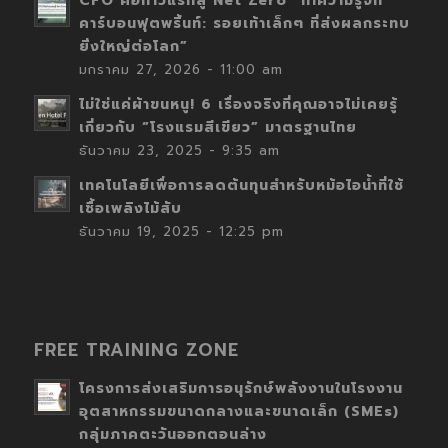
CFO คือก้าวแรกสู่ Net Zero “ทำความรู้จัก
คาร์บอนฟุตพริ้นท์: รอยเท้าเล็กๆ ที่ส่งผลกระทบ
ยิ่งใหญ่ต่อโลก”
มกราคม 27, 2026 - 11:00 am
ไม่ใช่แค่ผ้าขนหนู! 6 เรื่องจริงที่คุณอาจไม่เคยรู้
เกี่ยวกับ “โรงแรมสีเขียว” มาตรฐานไทย
ธันวาคม 23, 2025 - 9:35 am
เทคโนโลยีเพื่อการลดต้นทุนสำหรับหม้อไอน้ำที่ใช้
เชื้อเพลิงไม้สับ
ธันวาคม 19, 2025 - 12:25 pm
FREE TRAINING ZONE
โครงการส่งเสริมการอนุรักษ์พลังงานในโรงงาน
อุตสาหกรรมขนาดกลางและขนาดเล็ก (SMEs)
กลุ่มภาคตะวันออกตอนล่าง