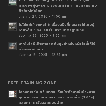
CFO คือก้าวแรกสู่ Net Zero “ทำความรู้จัก
คาร์บอนฟุตพริ้นท์: รอยเท้าเล็กๆ ที่ส่งผลกระทบ
ยิ่งใหญ่ต่อโลก”
มกราคม 27, 2026 - 11:00 am
ไม่ใช่แค่ผ้าขนหนู! 6 เรื่องจริงที่คุณอาจไม่เคยรู้
เกี่ยวกับ “โรงแรมสีเขียว” มาตรฐานไทย
ธันวาคม 23, 2025 - 9:35 am
เทคโนโลยีเพื่อการลดต้นทุนสำหรับหม้อไอน้ำที่ใช้
เชื้อเพลิงไม้สับ
ธันวาคม 19, 2025 - 12:25 pm
FREE TRAINING ZONE
โครงการส่งเสริมการอนุรักษ์พลังงานในโรงงาน
อุตสาหกรรมขนาดกลางและขนาดเล็ก (SMEs)
กลุ่มภาคตะวันออกตอนล่าง