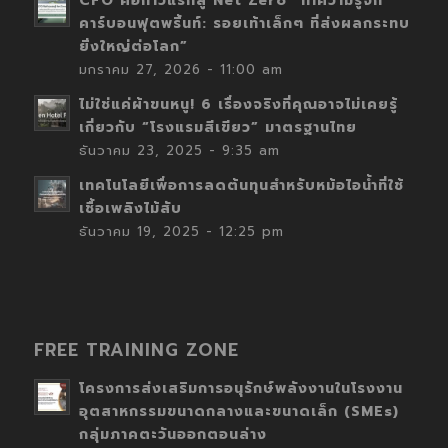
CFO คือก้าวแรกสู่ Net Zero “ทำความรู้จัก
คาร์บอนฟุตพริ้นท์: รอยเท้าเล็กๆ ที่ส่งผลกระทบ
ยิ่งใหญ่ต่อโลก”
มกราคม 27, 2026 - 11:00 am
ไม่ใช่แค่ผ้าขนหนู! 6 เรื่องจริงที่คุณอาจไม่เคยรู้
เกี่ยวกับ “โรงแรมสีเขียว” มาตรฐานไทย
ธันวาคม 23, 2025 - 9:35 am
เทคโนโลยีเพื่อการลดต้นทุนสำหรับหม้อไอน้ำที่ใช้
เชื้อเพลิงไม้สับ
ธันวาคม 19, 2025 - 12:25 pm
FREE TRAINING ZONE
โครงการส่งเสริมการอนุรักษ์พลังงานในโรงงาน
อุตสาหกรรมขนาดกลางและขนาดเล็ก (SMEs)
กลุ่มภาคตะวันออกตอนล่าง