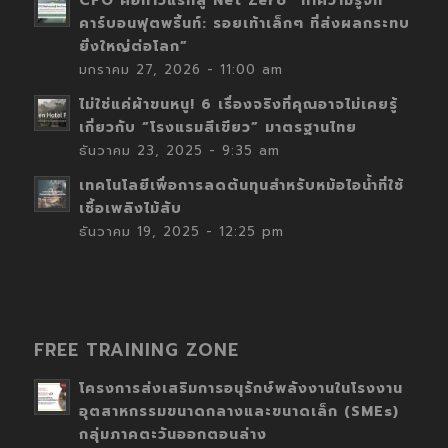
CFO คือก้าวแรกสู่ Net Zero “ทำความรู้จัก
คาร์บอนฟุตพริ้นท์: รอยเท้าเล็กๆ ที่ส่งผลกระทบ
ยิ่งใหญ่ต่อโลก”
มกราคม 27, 2026 - 11:00 am
ไม่ใช่แค่ผ้าขนหนู! 6 เรื่องจริงที่คุณอาจไม่เคยรู้
เกี่ยวกับ “โรงแรมสีเขียว” มาตรฐานไทย
ธันวาคม 23, 2025 - 9:35 am
เทคโนโลยีเพื่อการลดต้นทุนสำหรับหม้อไอน้ำที่ใช้
เชื้อเพลิงไม้สับ
ธันวาคม 19, 2025 - 12:25 pm
FREE TRAINING ZONE
โครงการส่งเสริมการอนุรักษ์พลังงานในโรงงาน
อุตสาหกรรมขนาดกลางและขนาดเล็ก (SMEs)
กลุ่มภาคตะวันออกตอนล่าง